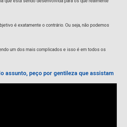
la que está sendo desenvolvida para os que realmente
objetivo é exatamente o contrário. Ou seja, não podemos
sendo um dos mais complicados e isso é em todos os
do assunto, peço por gentileza que assistam