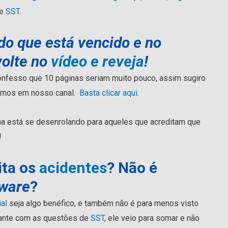
de
SST
.
do que está vencido e no
volte no
vídeo e reveja
!
confesso que 10 páginas seriam muito pouco, assim sugiro
temos em nosso canal.
Basta clicar aqui
.
ma está se desenrolando para aqueles que acreditam que
!
ita os
acidentes
? Não é
tware
?
ial
seja algo benéfico, e também não é para menos visto
tante com as questões de
SST
, ele veio para somar e não