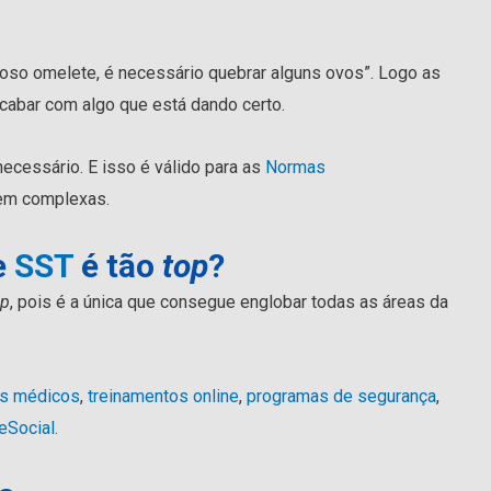
stoso omelete, é necessário quebrar alguns ovos”. Logo as
cabar com algo que está dando certo.
necessário. E isso é válido para as
Normas
bem complexas.
e
SST
é tão
top
?
op
, pois é a única que consegue englobar todas as áreas da
s médicos
,
treinamentos online
,
programas de segurança
,
eSocial.