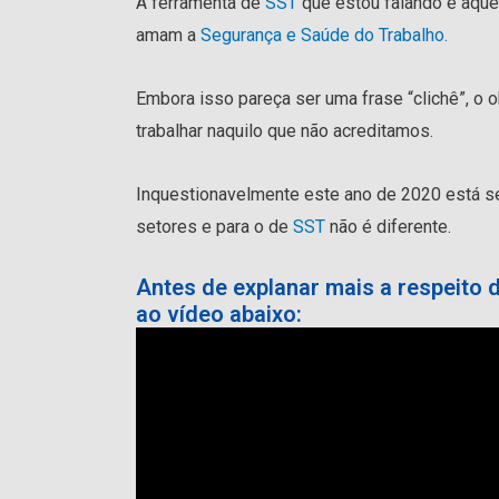
A ferramenta de
SST
que estou falando é aque
amam a
Segurança e Saúde do Trabalho.
Embora isso pareça ser uma frase “clichê”, o 
trabalhar naquilo que não acreditamos.
Inquestionavelmente este ano de 2020 está 
setores e para o de
SST
não é diferente.
Antes de explanar mais a respeito 
ao vídeo abaixo: