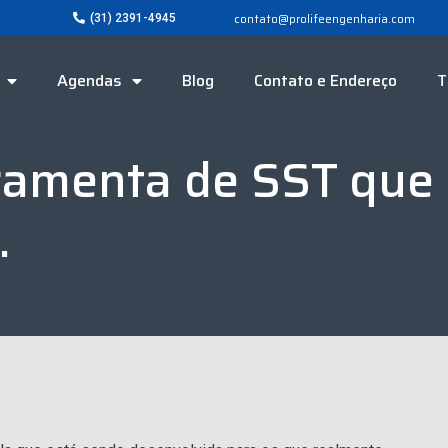
contato@prolifeengenharia.com
(31) 2391-4945
Agendas
Blog
Contato e Endereço
T
ramenta de SST que
.