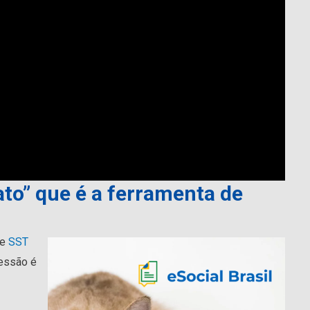
ato” que é a ferramenta de
de
SST
ressão é