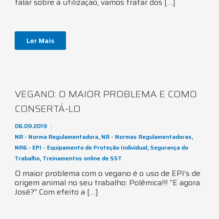
falar sobre a utilização, vamos tratar dos […]
Ler Mais
VEGANO: O MAIOR PROBLEMA E COMO
CONSERTÁ-LO
06.09.2019
NR - Norma Regulamentadora
,
NR - Normas Regulamentadoras
,
NR6 - EPI - Equipamento de Proteção Individual
,
Segurança do
Trabalho
,
Treinamentos online de SST
O maior problema com o vegano é o uso de EPI’s de
origem animal no seu trabalho: Polêmica!!! “E agora
José?” Com efeito a […]