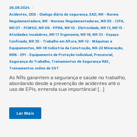
26.08.2024
Acidentes
,
DDS - Dialogo diário de segurança
,
EAD
,
NR - Norma
Regulamentadora
,
NR - Normas Regulamentadoras
,
NR 05 - CIPA
,
NR 07 - PCMSO
,
NR 09 - PPRA
,
NR 10 - Eletricidade
,
NR 13
,
NR 15 -
Atividades Insalubres
,
NR 17 Ergonomia
,
NR 18
,
NR 33 - Espaço
Confinado
,
NR 35 - Trabalho em Altura
,
NR-12 - Máquinas e
Equipamentos
,
NR-18 Indústria da Construção
,
NR-22 Mineração
,
NR6 - EPI - Equipamento de Proteção Individual
,
Presencial
,
Segurança do Trabalho
,
Treinamentos de Segurança RAC
,
Treinamentos online de SST
As NRs garantem a segurança e saúde no trabalho,
abordando desde a prevenção de acidentes até o
uso de EPIs, entenda sua importância! […]
Ler Mais