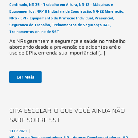
Confinado
,
NR 35 - Trabalho em Altura
,
NR-12 - Máquinas e
Equipamentos
,
NR-18 Indústria da Construção
,
NR-22 Mineração
,
NR6 - EPI - Equipamento de Proteção Individual
,
Presencial
,
Segurança do Trabalho
,
Treinamentos de Segurança RAC
,
Treinamentos online de SST
As NRs garantem a segurança e saúde no trabalho,
abordando desde a prevenção de acidentes até o
uso de EPIs, entenda sua importância! […]
Ler Mais
CIPA ESCOLAR: O QUE VOCÊ AINDA NÃO
SABE SOBRE SST
13.12.2021
NR - Norma Regulamentadora
,
NR - Normas Regulamentadoras
,
NR