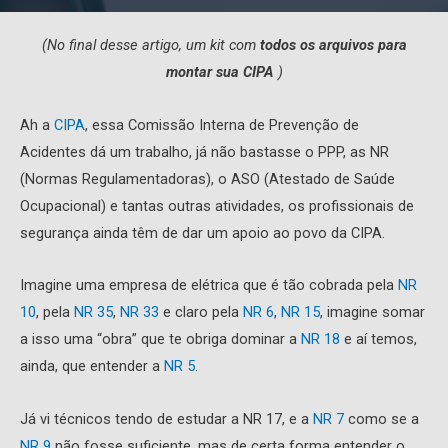
(No final desse artigo, um kit com
todos os arquivos para
montar sua CIPA
)
Ah a
CIPA
, essa Comissão Interna de Prevenção de
Acidentes dá um trabalho, já não bastasse o PPP, as NR
(Normas Regulamentadoras), o ASO (Atestado de Saúde
Ocupacional) e tantas outras atividades, os profissionais de
segurança ainda têm de dar um apoio ao povo da CIPA.
Imagine uma empresa de elétrica que é tão cobrada pela
NR
10
, pela
NR 35
,
NR 33
e claro pela
NR 6
,
NR 15
, imagine somar
a isso uma “obra” que te obriga dominar a
NR 18
e aí temos,
ainda, que entender a
NR 5
.
Já vi técnicos tendo de estudar a NR 17, e a
NR 7
como se a
NR 9
não fosse suficiente, mas de certa forma entender o