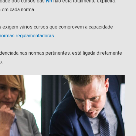
alidade dos cursos das
NR
não está totalmente explicita,
a em cada norma.
 exigem vários cursos que comprovem a capacidade
normas regulamentadoras
.
denciada nas normas pertinentes, está ligada diretamente
s.