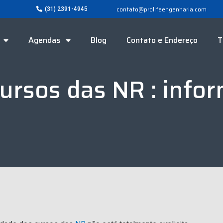
contato@prolifeengenharia.com
(31) 2391-4945
Agendas
Blog
Contato e Endereço
T
cursos das NR : info