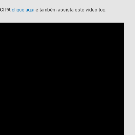
e CIPA
clique aqui
e também assista este vídeo top: