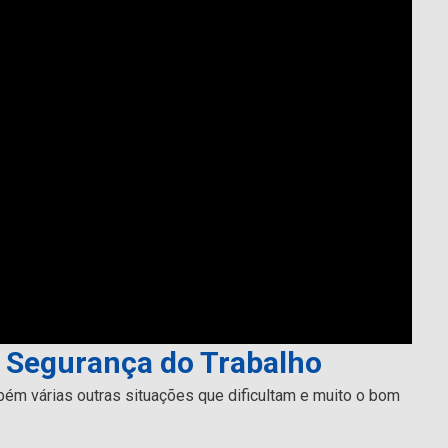
a Segurança do Trabalho
m várias outras situações que dificultam e muito o bom