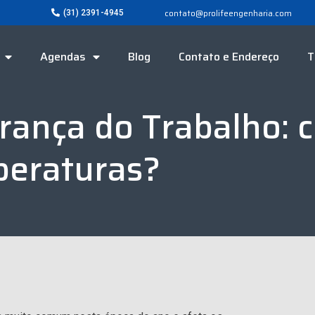
contato@prolifeengenharia.com
(31) 2391-4945
Agendas
Blog
Contato e Endereço
T
urança do Trabalho: 
peraturas?