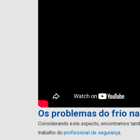
Os problemas do frio n
Considerando este aspecto, encontramos també
trabalho do
profissional de segurança
.