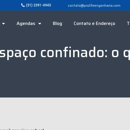
contato@prolifeengenharia.com
(31) 2391-4945
Agendas
Blog
Contato e Endereço
T
spaço confinado: o q