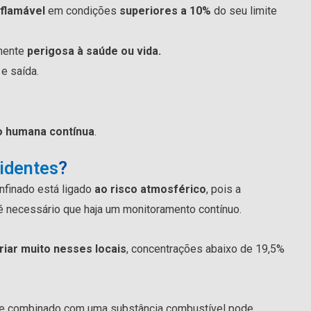
nflamável
em condições
superiores a 10%
do seu limite
mente
perigosa à saúde ou vida.
 e saída.
o humana contínua
.
identes
?
nfinado está ligado
ao risco atmosférico
, pois a
 é necessário que haja um monitoramento contínuo.
iar muito nesses locais
, concentrações abaixo de 19,5%
e combinado com uma substância combustível pode