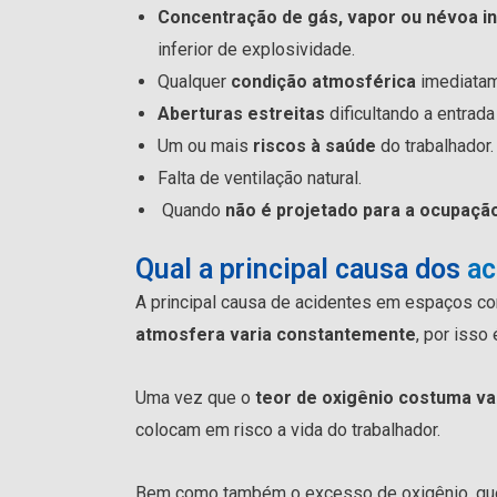
Concentração de gás, vapor ou névoa i
inferior de explosividade.
Qualquer
condição atmosférica
imediata
Aberturas estreitas
dificultando a entrada
Um ou mais
riscos à saúde
do trabalhador.
Falta de ventilação natural.
Quando
não é projetado para a ocupaçã
Qual a principal causa dos
ac
A principal causa de acidentes em espaços co
atmosfera varia constantemente
, por isso
Uma vez que o
teor de oxigênio costuma var
colocam em risco a vida do trabalhador.
Bem como também o excesso de oxigênio, qu