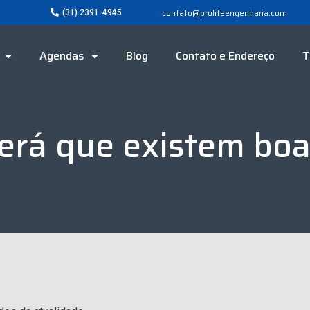
contato@prolifeengenharia.com
(31) 2391-4945
Agendas
Blog
Contato e Endereço
T
erá que existem boa