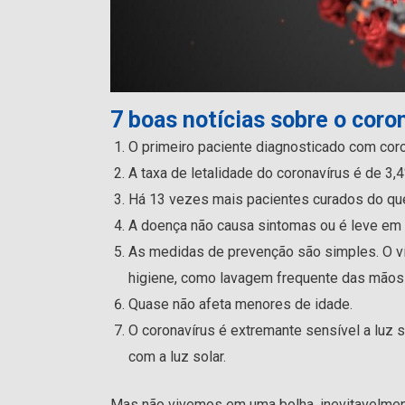
7 boas notícias sobre o coro
O primeiro paciente diagnosticado com coro
A taxa de letalidade do coronavírus é de 3,
Há 13 vezes mais pacientes curados do que
A doença não causa sintomas ou é leve em
As medidas de prevenção são simples. O ví
higiene, como lavagem frequente das mãos
Quase não afeta menores de idade.
O coronavírus é extremante sensível a luz s
com a luz solar.
Mas não vivemos em uma bolha, inevitavelmen