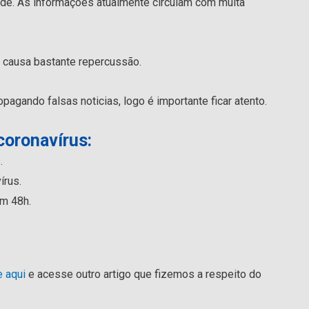
ade. As informações atualmente circulam com muita
 causa bastante repercussão.
agando falsas noticias, logo é importante ficar atento.
coronavírus:
.
írus.
m 48h.
e aqui
e acesse outro artigo que fizemos a respeito do