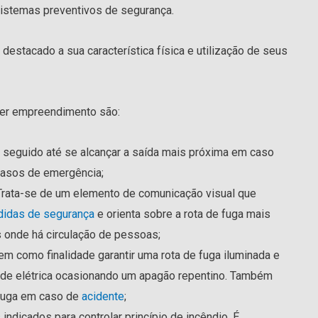
istemas preventivos de segurança.
stacado a sua característica física e utilização de seus
uer empreendimento são:
er seguido até se alcançar a saída mais próxima em caso
casos de emergência;
 Trata-se de um elemento de comunicação visual que
idas de segurança
e orienta sobre a rota de fuga mais
s onde há circulação de pessoas;
Tem como finalidade garantir uma rota de fuga iluminada e
ede elétrica ocasionando um apagão repentino. Também
e fuga em caso de
acidente
;
indicados para controlar princípio de incêndio. É