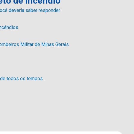
eto de Incêndio
cê deveria saber responder.
Incêndios
.
ombeiros Militar de Minas Gerais
.
 de todos os tempos.