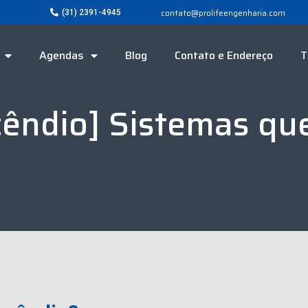
contato@prolifeengenharia.com
(31) 2391-4945
Agendas
Blog
Contato e Endereço
T
ncêndio] Sistemas qu