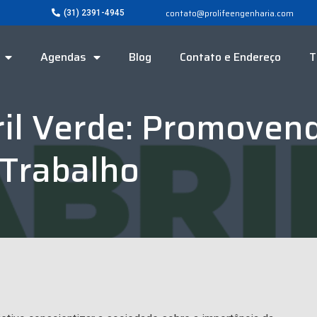
contato@prolifeengenharia.com
(31) 2391-4945
Agendas
Blog
Contato e Endereço
T
il Verde: Promoven
Trabalho