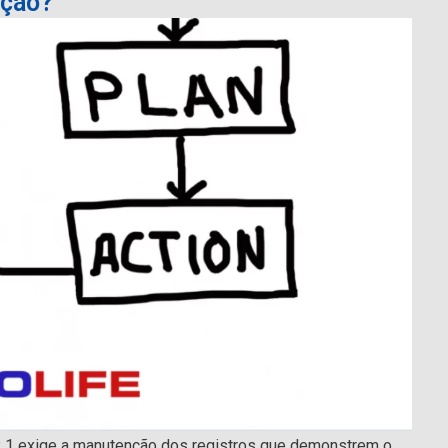
ação?
 1 exige a manutenção dos registros que demonstrem o