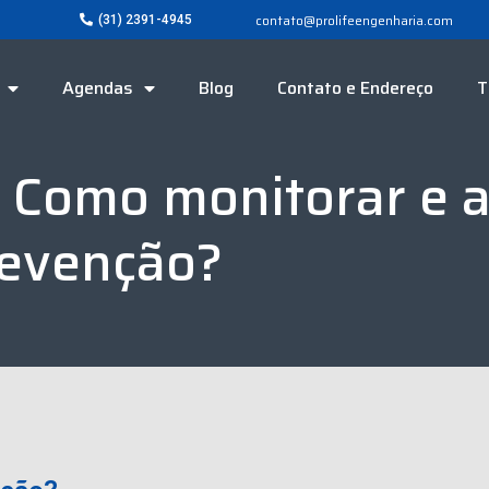
contato@prolifeengenharia.com
(31) 2391-4945
Agendas
Blog
Contato e Endereço
T
: Como monitorar e a
revenção?