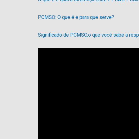
PCMSO: O que é e para que serve?
Significado de PCMSO,o que você sabe a resp