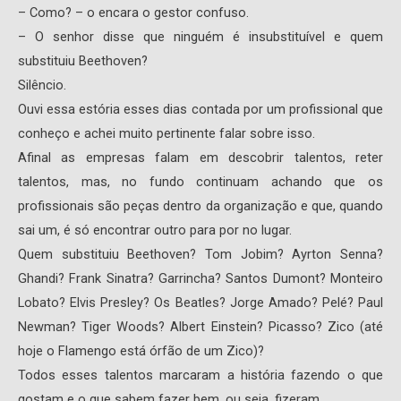
– Como? – o encara o gestor confuso.
– O senhor disse que ninguém é insubstituível e quem
substituiu Beethoven?
Silêncio.
Ouvi essa estória esses dias contada por um profissional que
conheço e achei muito pertinente falar sobre isso.
Afinal as empresas falam em descobrir talentos, reter
talentos, mas, no fundo continuam achando que os
profissionais são peças dentro da organização e que, quando
sai um, é só encontrar outro para por no lugar.
Quem substituiu Beethoven? Tom Jobim? Ayrton Senna?
Ghandi? Frank Sinatra? Garrincha? Santos Dumont? Monteiro
Lobato? Elvis Presley? Os Beatles? Jorge Amado? Pelé? Paul
Newman? Tiger Woods? Albert Einstein? Picasso? Zico (até
hoje o Flamengo está órfão de um Zico)?
Todos esses talentos marcaram a história fazendo o que
gostam e o que sabem fazer bem, ou seja, fizeram