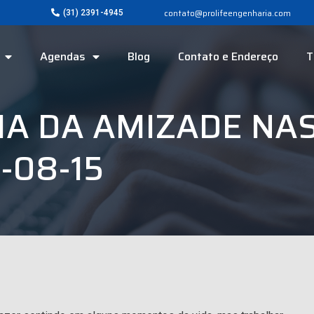
contato@prolifeengenharia.com
(31) 2391-4945
Agendas
Blog
Contato e Endereço
T
IA DA AMIZADE NA
-08-15