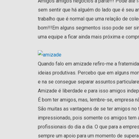
Amigos amigos negócios a parte!!! Pode até f
sem sentir que há alguém do lado que é seu 
trabalho que é normal que uma relação de col
bom!!!Em alguns segmentos isso pode ser sin
uma equipe a ficar ainda mais próxima e compr
Quando falo em amizade refiro-me a fraternidad
ideias produtivas. Percebo que em alguns mo
e na se consegue separar assuntos particulare
Amizade é liberdade e para isso amigos indepe
É bom ter amigos, mas, lembre-se, empresa nã
São muitas as vantagens de se ter amigos no 
impressionado, pois somente os amigos tem a 
profissionais do dia a dia. O que para a empre
sempre um apoio para um momento de supera