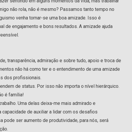
azer sentindo em alguns momentos da vida, mas trabalhar
amigo não rola, não é mesmo? Passamos tanto tempo no
eguismo venha tornar-se uma boa amizade. Isso é
al de engajamento e bons resultados. A amizade ajuda
eensível.
e, transparência, admiração e sobre tudo, apoio e troca de
mentos não há como ter e o entendimento de uma amizade
s dos profissionais.
ndem de status. Por isso não importa o nível hierárquico.
o é família!
trabalho. Uma delas deixa-me mais admirado e
capacidade de auxiliar a lidar com os desafios
sa pode ser aumento de produtividade, para nós, será
ção.