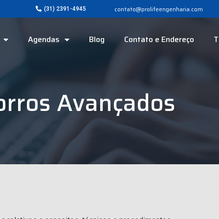
contato@prolifeengenharia.com
(31) 2391-4945
Agendas
Blog
Contato e Endereço
T
orros Avançados