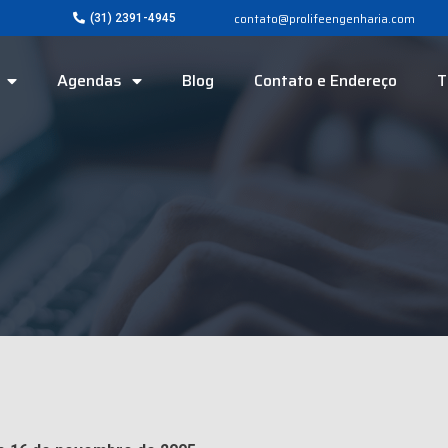
contato@prolifeengenharia.com
(31) 2391-4945
Agendas
Blog
Contato e Endereço
T