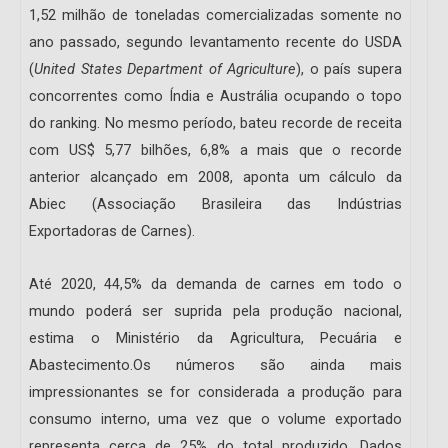
1,52 milhão de to­neladas comercializadas somente no
ano passado, segundo levantamento recente do USDA
(
United States De­partment of Agriculture
), o país supera
concorrentes como Índia e Austrália ocupando o topo
do ranking. No mesmo período, bateu recorde de receita
com US$ 5,77 bilhões, 6,8% a mais que o recorde
anterior alcançado em 2008, aponta um cálculo da
Abiec (Associação Brasileira das Indústrias
Exportadoras de Carnes).
Até 2020, 44,5% da demanda de carnes em todo o
mundo poderá ser suprida pela produção nacional,
estima o Minis­tério da Agricultura, Pecuária e
Abastecimento.Os números são ainda mais
impressionantes se for con­si­derada a produção para
consumo interno, uma vez que o vo­lume exportado
representa cerca de 25% do total produzido. Dados