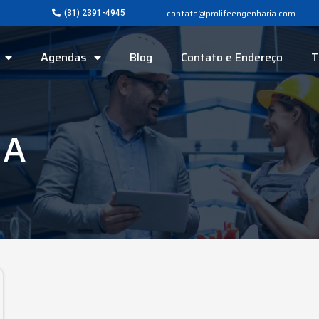
contato@prolifeengenharia.com
(31) 2391-4945
Agendas
Blog
Contato e Endereço
T
MA