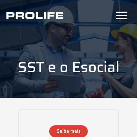
SST e o Esocial
Saiba mais