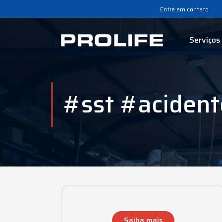
Entre em contato
Serviços
#sst #acident
Saiba mais