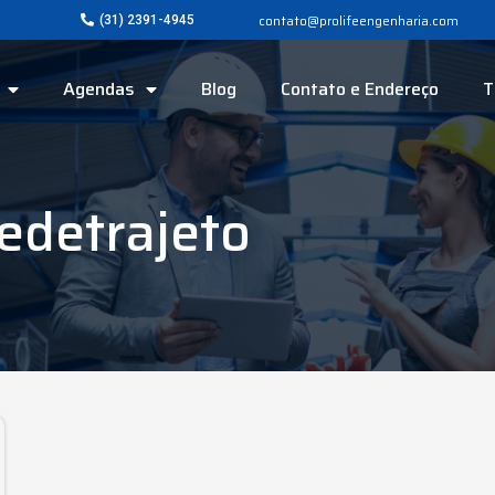
contato@prolifeengenharia.com
(31) 2391-4945
Agendas
Blog
Contato e Endereço
T
edetrajeto