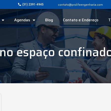
contato@prolifeengenharia.com
(31) 2391-4945
Agendas
Blog
Contato e Endereço
T
no espaço confinad