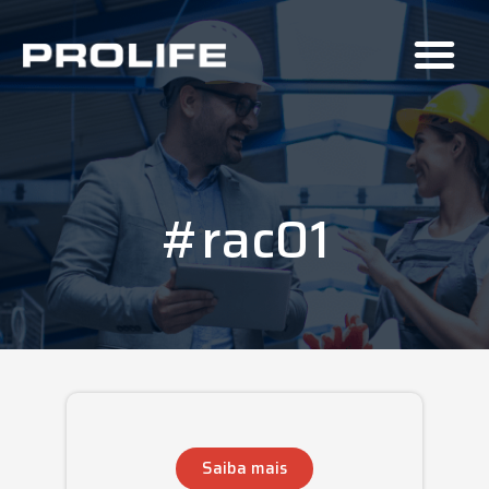
#rac01
Saiba mais