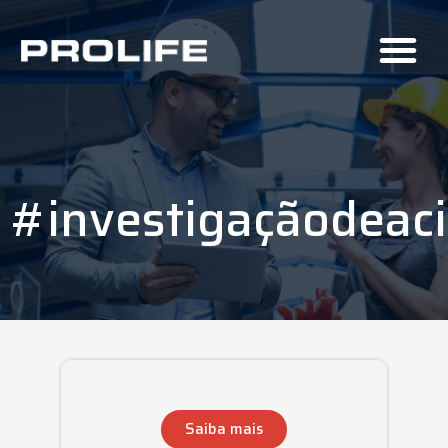
#investigaçãodeac
Saiba mais