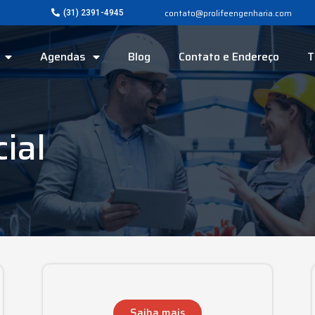
contato@prolifeengenharia.com
(31) 2391-4945
Agendas
Blog
Contato e Endereço
T
ial
Saiba mais