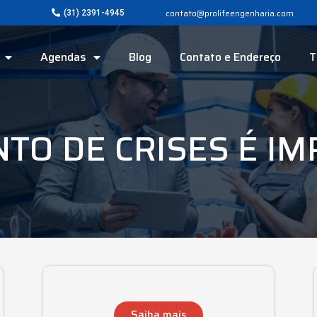
contato@prolifeengenharia.com
(31) 2391-4945
Agendas
Blog
Contato e Endereço
T
TO DE CRISES É I
Saiba mais