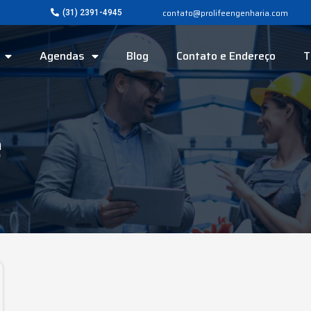
contato@prolifeengenharia.com
(31) 2391-4945
Agendas
Blog
Contato e Endereço
T
e