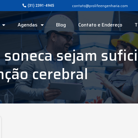
contato@prolifeengenharia.com
(31) 2391-4945
Agendas
Blog
Contato e Endereço
T
 soneca sejam sufic
nção cerebral