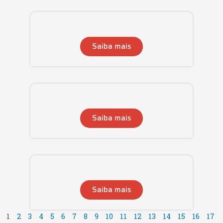
Saiba mais
Saiba mais
Saiba mais
1
2
3
4
5
6
7
8
9
10
11
12
13
14
15
16
17